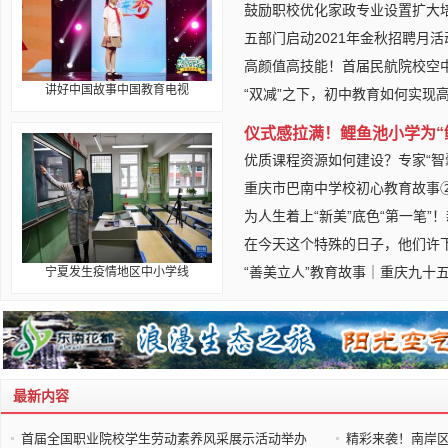
鼓励职校优化家政专业设置扩大
五部门启动2021年金秋招聘月活
高颜值高技能！首届民航院校空
讲好中国故事中国教育电视
“双减”之下，初中教育如何实现
仪式感拉满！鲤鱼池小学为“
优质课程资源如何建设？专家“智
重庆市巴南中学校初心教育故事
为人生着上“新美”底色“第一笔”
在今天这个特殊的日子，他们许
“善美立人”教育故事｜重庆九十
宁夏发生疫情地区中小学线
最新内容
首届全国职业院校学生劳动素养风采展示活动举办
精彩来袭！南岸