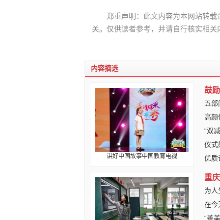
郑重声明：此文内容为本网站转载
关。仅供读者参考，并请自行核实相关
内容摘选
鼓励
五部
高颜
“双
仪式
讲好中国故事中国教育电视
优质
重庆
为人
在今
“善