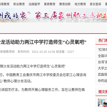
高等教育
职业教育
出国留学
素质教育
教育创新
地方教育
家长智库
热门
龙活动助力两江中学打造师生“心灵氧吧”
“红领
育网 发布时间：2021-10-20 14:06 阅读量：5227
全国1
台湾“
大学
武磊
15日，中国教育工会重庆市两江中学校委员会在职工心理咨询
你的运
心”教师心理沙龙活动。
引进园艺疗法，为教师开展心理服务工作，旨在让教师在植
图文
。