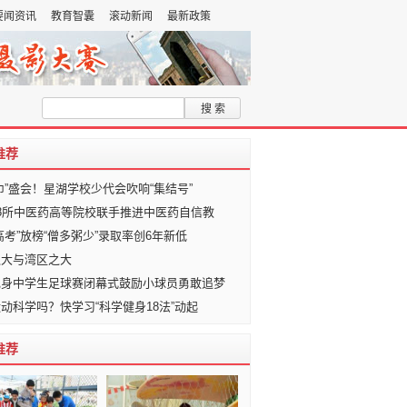
要闻资讯
教育智囊
滚动新闻
最新政策
加入收藏夹
推荐
巾”盛会！星湖学校少代会吹响“集结号”
8所中医药高等院校联手推进中医药自信教
高考”放榜“僧多粥少”录取率创6年新低
之大与湾区之大
现身中学生足球赛闭幕式鼓励小球员勇敢追梦
动科学吗？快学习“科学健身18法”动起
推荐