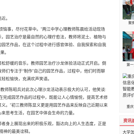
贴近。
聚
烦恼事，尽付花草中。”两江中学心理教师陈晨给活动现场
示，园艺治疗是最自然的心理疗愈法，教师将泥土、植物与
的园艺作品，在这个过程中进行感官体验、自我探索和自我
效果。
轻松舒缓的音乐，教师园艺治疗沙龙体验活动正式开启。倒
第一
师们专注于“制作”自己的园艺作品，过程中，他们时而聊
氛轻松愉快，充满欢声笑语。
三教师陈昭兵对此次心理沙龙活动表示极大的认可，他笑谈:
，在完成园艺作品的过程中，既能让人心情愉悦，提高艺术修
意义。”初三教师陈显义更是用园艺作品来反映自己近期以来
重庆
心来思考生活，在园艺中体会生命的力量。
资讯
师者身上展现出来的积极乐观，豁达向上的人生态度，正是
”精神的最美诠释。
大学