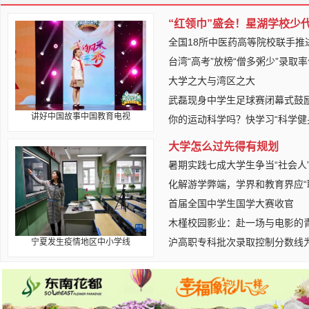
“红领巾”盛会！星湖学校少代
全国18所中医药高等院校联手推
台湾“高考”放榜“僧多粥少”录取
大学之大与湾区之大
武磊现身中学生足球赛闭幕式鼓
讲好中国故事中国教育电视
你的运动科学吗？快学习“科学健身
大学怎么过先得有规划
暑期实践七成大学生争当“社会人
化解游学弊端，学界和教育界应“
首届全国中学生国学大赛收官
木槿校园影业：赴一场与电影的
沪高职专科批次录取控制分数线为
宁夏发生疫情地区中小学线