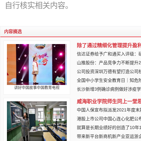
自行核实相关内容。
内容摘选
除了通过精细化管理提升盈
信达证券给予广和通买入评级：
山推股份：产品竞争力不断提升2
公司投资深圳万德有望打造公司
全国中小学生安全教育日｜知危
讲好中国故事中国教育电视
长沙新增3例确诊病例做好涉疫
威海职业学院师生同上一堂
中国人保宣布拟派发2021年度末
港股上市公司中国心连心化肥公布
就算是长期业绩好的创造了10年
带来新平台新商机新产业亚运浙