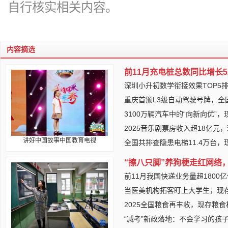
自行核实相关内容。
内容摘选
前11月充电桩总数同比增长
深圳小升初数学衔接效果TOP5
重庆首颁L3级自动驾驶号牌，全
3100万辆汽车中的“向新向优”
2025音乐剧票房收入超18亿元
讲好中国故事中国教育电视
全国共排查隐患电梯11.4万台
“擦八只脚”养狗梗走红网络
前11月我国快递业务量超1800
当医美机构拓客盯上大学生，现存
2025全国粮食再丰收，现存粮食
“减考”新政落地：不会学习的孩