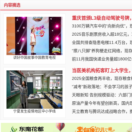
内容摘选
重庆首颁L3级自动驾驶号牌
3100万辆汽车中的“向新向优”
2025音乐剧票房收入超18亿元
全国共排查隐患电梯11.4万台
“擦八只脚”养狗梗走红网络，现
讲好中国故事中国教育电视
前11月我国快递业务量超1800
当医美机构拓客盯上大学生，
2025全国粮食再丰收，现存粮食
“减考”新政落地：不会学习的孩
天眼新知 告别规模驱动：六部门
原油产量今年有望创新高，国内现
天立教育与腾讯达成战略合作，携
宁夏发生疫情地区中小学线