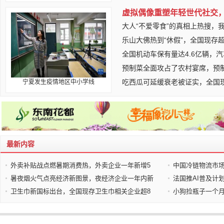
虚拟偶像重塑年轻世代社交
大人“不爱零食”的真相上热搜，
乐山大佛热到“休假”，全国现存超
全国机动车保有量达4.6亿辆，
预制菜全面攻占了农村宴席，预
吃西瓜可延缓衰老被证实，全国
宁夏发生疫情地区中小学线
最新内容
外卖补贴战点燃暑期消费热，外卖企业一年新增5
中国冷链物流市场
暑夜烟火气点亮经济新图景，夜经济企业一年内新
法国推AI普及计
卫生巾新国标出台，全国现存卫生巾相关企业超8
小狗捡瓶子一个月