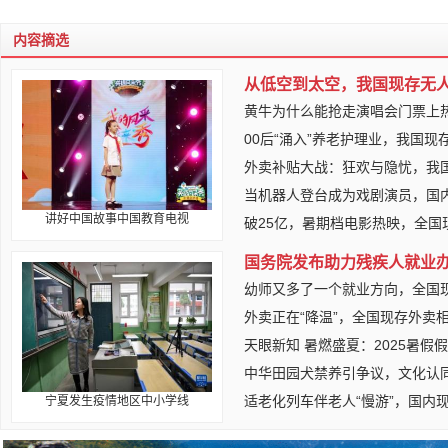
内容摘选
从低空到太空，我国现存无人
黄牛为什么能抢走演唱会门票上
00后“涌入”养老护理业，我国现
外卖补贴大战：狂欢与隐忧，我
当机器人登台成为戏剧演员，国
讲好中国故事中国教育电视
破25亿，暑期档电影热映，全国
国务院发布助力残疾人就业
幼师又多了一个就业方向，全国
外卖正在“降温”，全国现存外卖相
天眼新知 暑燃盛夏：2025暑假
中华田园犬禁养引争议，文化认
适老化列车伴老人“慢游”，国内
宁夏发生疫情地区中小学线