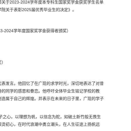
于2023-2024学年度本专科生国家奖学金获奖学生名单
院关于表彰2025届优秀毕业生的决定》。
3-2024学年度国家奖学金获得者颁奖）
奖）
代表发言。他回忆了在广现的求学时光，深切地表达了对昔
持的同学的感恩和眷恋。他呼吁全体毕业生铭记学校的教
创造属于自己的辉煌。并表示在未来的日子里，广现的学子
赤子之心，以理想为帆，以信念为舵，如破土新竹般无畏生
滚烫初心，在时代浪潮中勇立潮头，在人生征途上扬帆远