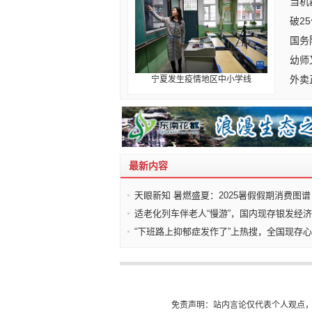
当机
破2
国务
幼师
外卖
宁夏发生疫情地区中小学线
最新内容
天眼新知 暑燃盛夏：2025暑假假期消费图谱
适老化列车伴老人“慢游”，国内现存银发经
“下班路上抑郁症发作了”上热搜，全国现存
免责声明：站内言论仅代表个人观点