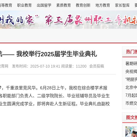
高等教育
职业教育
出国留学
素质教育
教育创新
地方教育
家长智库
热门
—— 我校举行2025届学生毕业典礼
暑期
布时间：2025-07-10 19:41 阅读量：11200 会员投稿
央视揭
“明厨
北京中
，千重浪里竞风华。6月28日上午，我校在综合楼学术报
7月
、各职能部门负责人、二级学院院长、毕业班辅导员及毕业生
币燃交
毕业生圆满完成学业，即将奔赴人生新征程。毕业典礼由副校
图文