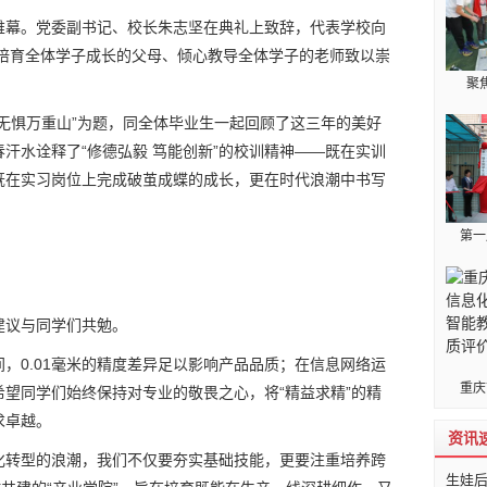
帷幕。党委副书记、校长朱志坚在典礼上致辞，代表学校向
勤培育全体学子成长的父母、倾心教导全体学子的老师致以崇
聚
无惧万重山”为题，同全体毕业生一起回顾了这三年的美好
汗水诠释了“修德弘毅 笃能创新”的校训精神——既在实训
既在实习岗位上完成破茧成蝶的成长，更在时代浪潮中书写
第一
建议与同学们共勉。
，0.01毫米的精度差异足以影响产品品质；在信息网络运
重庆
望同学们始终保持对专业的敬畏之心，将“精益求精”的精
求卓越。
资讯
化转型的浪潮，我们不仅要夯实基础技能，更要注重培养跨
生娃