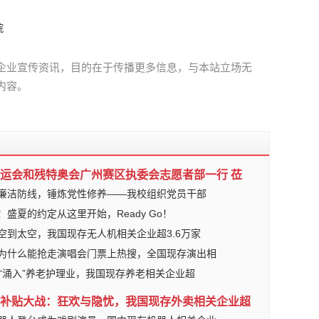
院
企业宣传资讯，目的在于传播更多信息，与本站立场无
内容。
运会和残特奥会广州赛区执委会志愿者部一行 莅
廉洁防线，锤炼党性修养——我校组织党员干部
！盛夏的约定从这里开始，Ready Go！
空到太空，我国现存无人机相关企业超3.6万家
为什么能抢走演唱会门票上热搜，全国现存演出相
后“涌入”养老护理业，我国现存养老相关企业超
补贴大战：狂欢与隐忧，我国现存外卖相关企业超