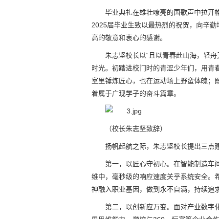
毕业典礼在雄壮嘹亮的国歌声中拉开
2025届毕业生致以最热烈的祝贺，向辛
高的敬意和衷心的感谢。
朱志坚校长以“且以青春赴山海，轻舟
时光。初踏进校门时的青涩少年们，用青春
室里锤炼匠心，也在运动场上野蛮体魄；
着属于广现学子的奋斗篇章。
（校长朱志坚致辞）
扬帆起航之际，朱志坚校长提出三点
第一，以匠心守初心。在智能制造车间
维中，毫秒级的响应速度关乎系统安全。希
神融入职业基因，做到永不自满，持续追
第二，以创新应万变。面对产业数字