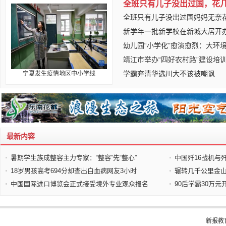
全班只有儿子没出过国，花
全班只有儿子没出过国妈妈无奈
新学年一批新学校在新城大居开
幼儿园“小学化”愈演愈烈：大环
靖江市举办“四好农村路”建设培
学霸弃清华选川大不该被嘲讽
宁夏发生疫情地区中小学线
最新内容
暑期学生族成整容主力专家：“整容”先“整心”
中国歼16战机与
18岁男孩高考694分却查出白血病网友3小时
辗转几千公里金
中国国际进口博览会正式接受境外专业观众报名
90后学霸30万
新报教