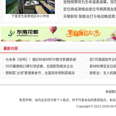
宠物殡葬师为生命温柔谢幕，现存
定位换成演唱会座位号刷屏朋友
天眼新知 智能台灯与电动橡皮擦：
宁夏发生疫情地区中小学线
最新内容
与未来《合鸣》！随幻科技MBOX数字影棚系统
前7月我国软件业
2025暑期档口碑引领逆袭，全国影院相关企业
新材料博览会日前
预制菜“占领”香港美食节，全国现存预制菜相关
新职业：无人机群
新报教
免责声明：站内言论仅代表个人观点，并不代表本站同意其观点，本站
Copyright © 2012-
2026 All 