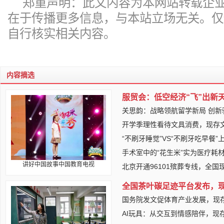
郑重声明：此文内容为本网站转载企
在于传播更多信息，与本站立场无关。仅
自行核实相关内容。
内容摘选
服贸会：低空经济“飞”出新
关思韵：战略领航留学新局 创新
开学季理性看待文具消费，现存文
“不刷牙睡觉”VS“不刷牙吃早餐
手术室中的“花生米”实为医疗耗
讲好中国故事中国教育电视
北京开通96101殡葬专线，全国
全国茶叶碳足迹平台发布，现
国务院发文促体育产业发展，现存
AI玩具：从交互到情感陪伴，现