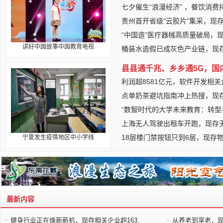
七夕催生“浪漫经济” ，餐饮消费
贵州首开省级“云胶片”集采，现
“中国造”医疗器械高质量破局，现
讲好中国故事中国教育电视
桶装水造假已成灰色产业链，现
县县通千兆、乡乡通5G，国
利润超8581亿元，软件开发相
点单奶茶避坑指南冲上热搜，现
“数智时代的大学未来教育：转型
上海无人驾驶出租车开跑，现存
18层楼门禁按钮只到6层，现存物
宁夏发生疫情地区中小学线
最新内容
健身行业正在焕新新机，现存相关企业超163.
从养老到享老，现