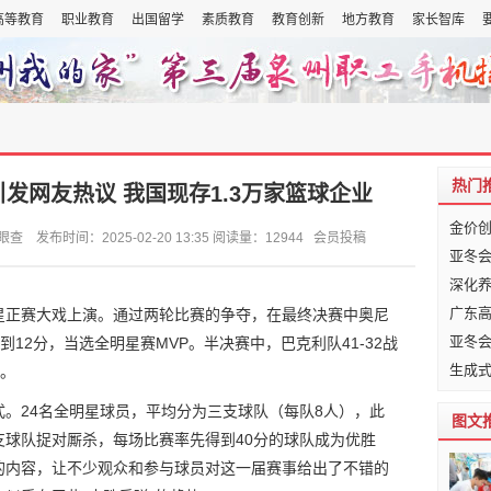
高等教育
职业教育
出国留学
素质教育
教育创新
地方教育
家长智库
热门
引发网友热议 我国现存1.3万家篮球企业
金价
布时间：2025-02-20 13:35 阅读量：12944 会员投稿
亚冬
深化
广东
全明星正赛大戏上演。通过两轮比赛的争夺，在最终决赛中奥尼
亚冬
到12分，当选全明星赛MVP。半决赛中，巴克利队41-32战
生成
队。
。24名全明星球员，平均分为三支球队（每队8人），此
图文
球队捉对厮杀，每场比赛率先得到40分的球队成为优胜
的内容，让不少观众和参与球员对这一届赛事给出了不错的