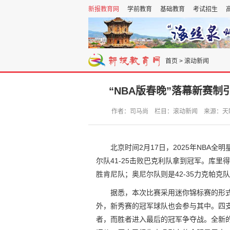
新报教育网
学前教育
基础教育
考试招生
首页
>
滚动新闻
“NBA版春晚”落幕新赛制
作者：司马尚 栏目：滚动新闻 来源：天眼查 发
北京时间2月17日，2025年NBA
尔队41-25击败巴克利队拿到冠军。库里得
胜肯尼队；奥尼尔队则是42-35力克帕克
据悉，本次比赛采用迷你锦标赛的形式
外，新秀赛的冠军球队也会参与其中。四支
者，而胜者进入最后的冠军争夺战。全新