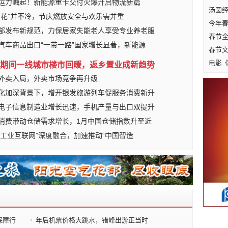
运力崛起！新能源重卡交付火爆开启物流新篇
汤圆经
烟花”并不冷，节庆燃放安全与欢乐需并重
今年
部发布新规范，力保居家失能老人享受专业养老服
春节
汽车商品出口“一带一路”国家增长显著，新能源
春节
电影
期间一线城市楼市回暖，返乡置业成新趋势
外卖入局，外卖市场竞争再升级
化加深背景下，增开银发旅游列车促服务消费新升
电子信息制造业增长迅速，手机产量与出口双提升
消费带动仓储需求增长，1月中国仓储指数升至近
G+工业互联网”深度融合，加速推动“中国智造
保障行
年后机票价格大跳水，错峰出游正当时