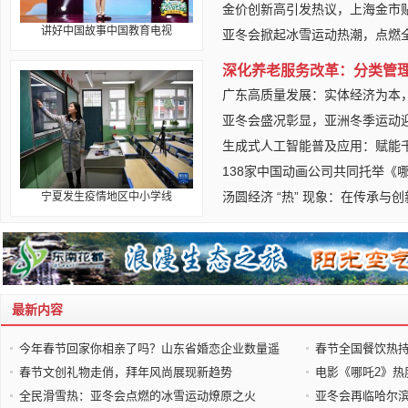
金价创新高引发热议，上海金市
讲好中国故事中国教育电视
亚冬会掀起冰雪运动热潮，点燃
深化养老服务改革：分类管
广东高质量发展：实体经济为本
亚冬会盛况彰显，亚洲冬季运动
生成式人工智能普及应用：赋能
138家中国动画公司共同托举《
汤圆经济 “热” 现象：在传承与
宁夏发生疫情地区中小学线
最新内容
今年春节回家你相亲了吗？山东省婚恋企业数量遥
春节全国餐饮热
春节文创礼物走俏，拜年风尚展现新趋势
电影《哪吒2》热
全民滑雪热：亚冬会点燃的冰雪运动燎原之火
亚冬会再临哈尔