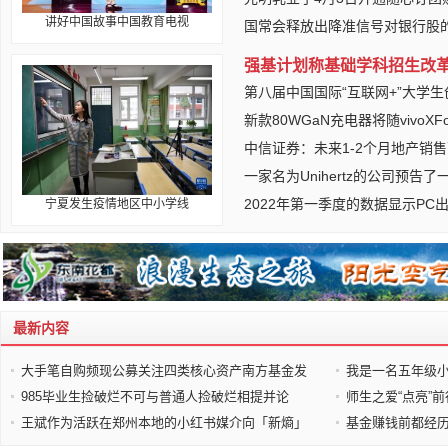
讲好中国故事中国教育电视
国常会释放出降准信号对银行股
强基计划称基础学科招生改
第八届中国国际“互联网+”大学
新款80WGaN充电器将随vivoXF
中信证券：未来1-2个月地产销
一家名为Unihertz的公司预告了
2022年第一季度的数据显示PC
宁夏发生疫情地区中小学线
最新内容
大手笔自购频现公募关注四类核心资产南方基金发
我是一名五年级
985毕业生捡破烂不可与普通人捡破烂相提并论
师生之爱“点亮”
王斌作为活跃在郑州本地的小红书媒介向「新熵」
基金赚钱前都经