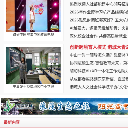
热烈欢迎人社部能建中心领导莅
2026年作业帮学习机产品线横
2026雅思封闭班哪家好？五大
AI越强大，逻辑思维越珍贵：火
讲好中国故事中国教育电视
深化校企社合作 共促高质量就业
创新跨境育人模式 港城大青
中山一对一辅导怎么选？靠谱补
协同赋能生态·智驱教育未来，第3
随幻科技AI+XR一体化工作站助力2
从成都春熙路到东京新宿：直营
港城大人文社会科学院举办“文
宁夏发生疫情地区中小学线
最新内容