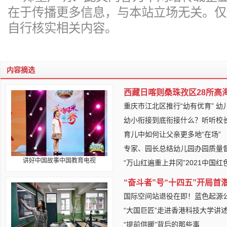
在于传播更多信息，与本站立场无关。仅
自行核实相关内容。
内容摘选
西藏日喀则桑珠孜区28所高
重庆市江北区推行“幼有优育” 幼
幼小衔接到底衔接什么？听听校
育儿中如何让父亲更多地“在场”
专家、园长总结幼儿园办园质量督
讲好中国故事中国教育电视
“万山红遍重上井冈”2021中国
“奋斗者”号“十四五”开局首
国际空间站退役在即！蓝色起源
“大国巨匠”走进香港科技大学讲
“提前供暖”背后的那些事