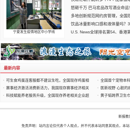
怒砸千万 巴马宏品改写酒业命运
多地创新规范网约房管理，全国
饮品冰量影响口感和液体量吗？3
U.S. News全球排名第54、香港
宁夏发生疫情地区中小学线
最新内容
可生食鸡蛋连客服都不建议生吃，全国现存鸡蛋相
全国首个宠物本
赛事经济激活消费新活力，我国现存赛事经济相关
医新视野 心脏的
科技赋能养老服务升级，全国现存养老相关企业超
黄子韬跨界卫生
新报教
免责声明：站内言论仅代表个人观点，并不代表本站同意其观点，本站