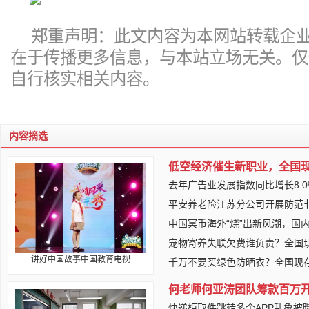
郑重声明：此文内容为本网站转载企
在于传播更多信息，与本站立场无关。仅
自行核实相关内容。
内容摘选
低空经济催生新职业，全国现
去年广告业发展指数同比增长8.
平安养老险江苏分公司开展防范
中国冥币海外“烧”出新风潮，国
宠物寄养失联欠费谁负责？全国
讲好中国故事中国教育电视
千万不要买绿色防晒衣？全国现
何老师何亚涛团队筹款百万
快递柜取件跳转多个APP乱象被