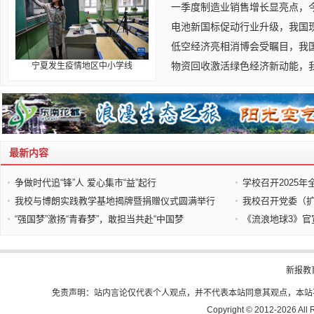
一季度制造业销售增长显亮点，
电池新国标促动行业升级，我国
低空经济亮相消博会受瞩目，我
物资回收激活绿色经济新动能，
宁夏发生疫情地区中小学线
最新内容
争做时代追“锋”人 爱心集市“益”起行
学校召开2025
我校与博朗实践教学基地揭牌暨捐赠仪式圆满举行
我校召开党委（
“强国梦”激扬“青春梦”，敢担当共赴“中国梦
《流浪地球3》官
新报教
免责声明：站内言论仅代表个人观点，并不代表本站同意其观点，本站
Copyright © 2012-
2026 All 