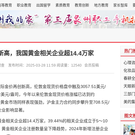
高等教育
职业教育
出国留学
素质教育
教育创新
地方教育
家长智库
热门
高，我国黄金相关企业超14.4万家
心理
时间：2025-03-28 11:59 阅读量：12540 会员投稿
化妆品
春耕
天眼新
际金价再创新高，伦敦金现货价格盘中触及3057.51美元/
三部
5.2美元/盎司，今年以来伦敦金现货价格涨幅已达到约
美的集
国内黄金市场同样表现强劲，沪金主力合约同步攀升至708.5元/
企业影响显著。
图文
相关企业超14.4万家，39.44%的相关企业成立于5～10
黄金相关企业注册数量呈下降趋势，2024年新增注册企业