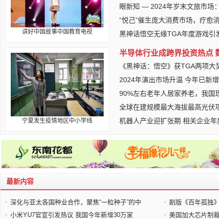
眼新知 — 2024年岁末文旅市
“悦己”催生庞大消费市场，疗愈
讲好中国故事中国教育电视
黑神话悟空无缘TGA年度游戏引
半导体行业成跨界投资热点 
《黑神话：悟空》获TGA两项大
2024年演出市场升温 今年已新
90%左右老年人居家养老，我国
全球在建规模最大海拔最高光伏项
机器人产业迎扩张期 相关企业年
宁夏发生疫情地区中小学线
最新内容
深化与亚太各国种业合作，聚焦“一粒种子”的中
剧版《百年孤独
小米YU7官宣引发热议 我国今年新增30万家
美国加大芯片制